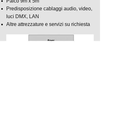
Palco 9m x 5m
Predisposizione cablaggi audio, video,
luci DMX, LAN
Altre attrezzature e servizi su richiesta
SEGUICI
Sala Gregorianum
Via Lodovico Settala 27, 20124 Milano, MI